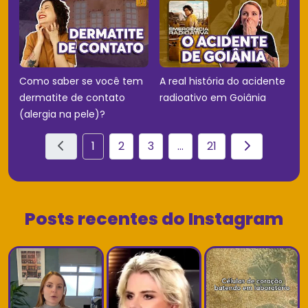
Como saber se você tem
A real história do acidente
dermatite de contato
radioativo em Goiânia
(alergia na pele)?
1
2
3
...
21
Posts recentes do Instagram