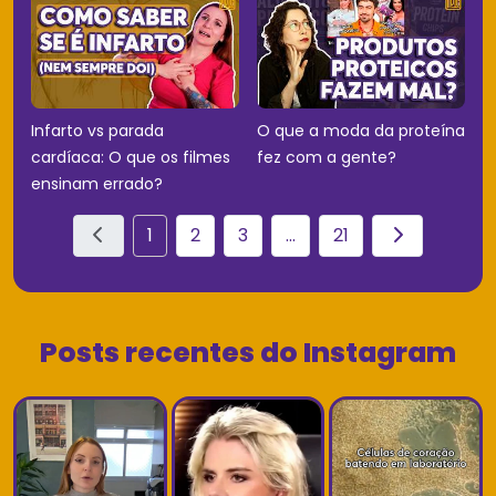
Infarto vs parada
O que a moda da proteína
cardíaca: O que os filmes
fez com a gente?
ensinam errado?
1
2
3
...
21
Posts recentes do Instagram