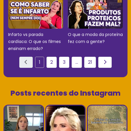
Infarto vs parada
O que a moda da proteína
cardíaca: O que os filmes
fez com a gente?
ensinam errado?
1
2
3
...
21
Posts recentes do Instagram