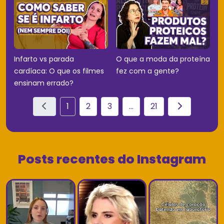
Infarto vs parada
O que a moda da proteína
cardíaca: O que os filmes
fez com a gente?
ensinam errado?
1
2
3
...
21
Posts recentes do Instagram