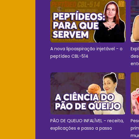
A nova lipoaspiração injetável - o
Exp
peptídeo CBL-514
des
ent
PÃO DE QUEIJO INFALÍVEL - receita,
Pes
explicações e passo a passo
pri
mu