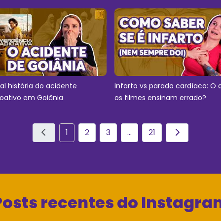
eal história do acidente
Infarto vs parada cardíaca: O 
ioativo em Goiânia
os filmes ensinam errado?
1
2
3
...
21
Posts recentes do Instagra