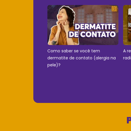
Como saber se você tem
A r
dermatite de contato (alergia na
rad
pele)?