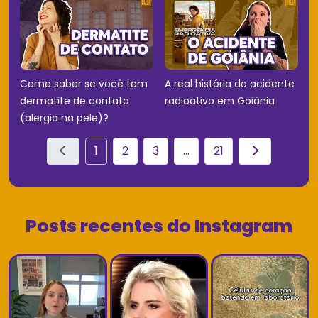
Como saber se você tem
A real história do acidente
dermatite de contato
radioativo em Goiânia
(alergia na pele)?
1
2
3
...
21
Posts recentes do Instagram