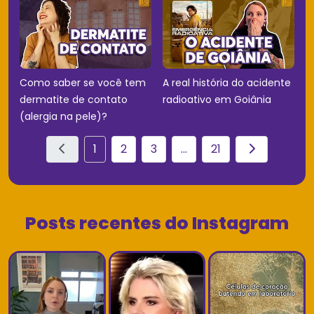
Como saber se você tem
A real história do acidente
dermatite de contato
radioativo em Goiânia
(alergia na pele)?
1
2
3
...
21
Posts recentes do Instagram