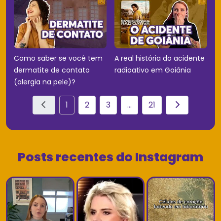
Como saber se você tem
A real história do acidente
dermatite de contato
radioativo em Goiânia
(alergia na pele)?
1
2
3
...
21
Posts recentes do Instagram