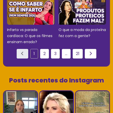
Infarto vs parada
O que a moda da proteína
cardíaca: O que os filmes
fez com a gente?
ensinam errado?
1
2
3
...
21
Posts recentes do Instagram