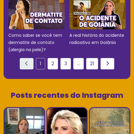
Como saber se você tem
A real história do acidente
dermatite de contato
radioativo em Goiânia
(alergia na pele)?
1
2
3
...
21
Posts recentes do Instagram