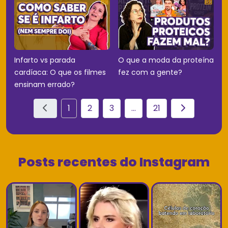
Infarto vs parada
O que a moda da proteína
cardíaca: O que os filmes
fez com a gente?
ensinam errado?
1
2
3
...
21
Posts recentes do Instagram