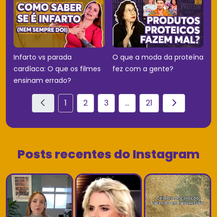
Infarto vs parada
O que a moda da proteína
cardíaca: O que os filmes
fez com a gente?
ensinam errado?
1
2
3
...
21
Posts recentes do Instagram