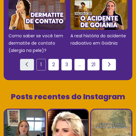
Como saber se você tem
A real história do acidente
dermatite de contato
radioativo em Goiânia
(alergia na pele)?
1
2
3
...
21
Posts recentes do Instagram