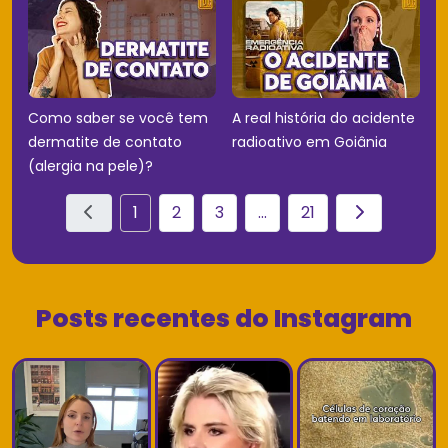
Como saber se você tem
A real história do acidente
dermatite de contato
radioativo em Goiânia
(alergia na pele)?
1
2
3
...
21
Posts recentes do Instagram