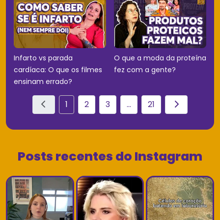
Infarto vs parada
O que a moda da proteína
cardíaca: O que os filmes
fez com a gente?
ensinam errado?
1
2
3
...
21
Posts recentes do Instagram