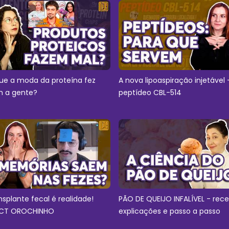
ue a moda da proteína fez
A nova lipoaspiração injetável 
 a gente?
peptídeo CBL-514
nsplante fecal é realidade!
PÃO DE QUEIJO INFALÍVEL - rece
CT OROCHINHO
explicações e passo a passo