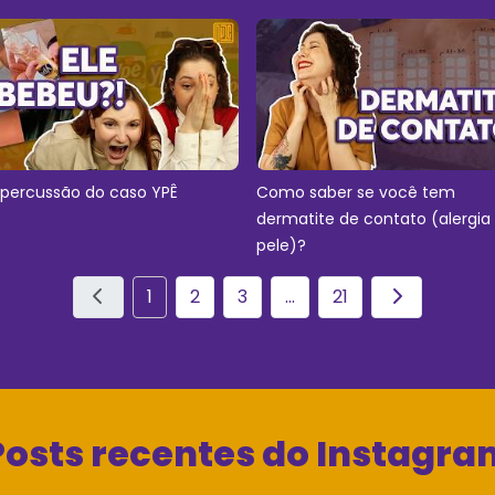
epercussão do caso YPÊ
Como saber se você tem
dermatite de contato (alergia
pele)?
1
2
3
...
21
Posts recentes do Instagra