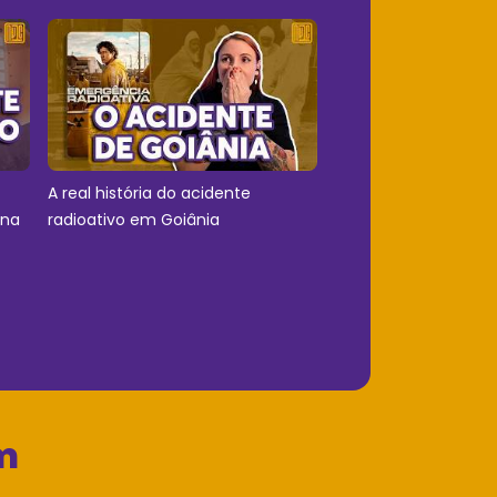
A real história do acidente
 na
radioativo em Goiânia
m