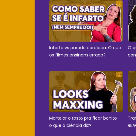
Infarto vs parada cardíaca: O que
O q
os filmes ensinam errado?
com
Martelar o rosto pra ficar bonito -
Tra
o que a ciência diz?
REA