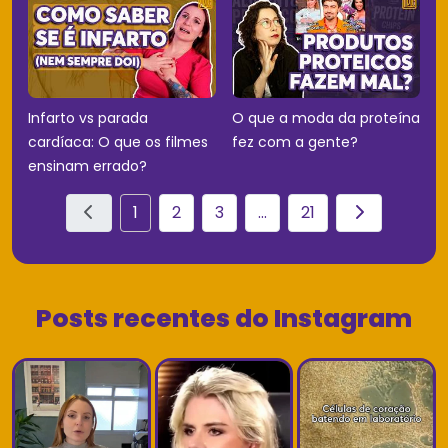
Infarto vs parada
O que a moda da proteína
cardíaca: O que os filmes
fez com a gente?
ensinam errado?
1
2
3
...
21
Posts recentes do Instagram