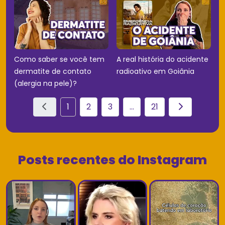
Como saber se você tem
A real história do acidente
dermatite de contato
radioativo em Goiânia
(alergia na pele)?
1
2
3
...
21
Posts recentes do Instagram