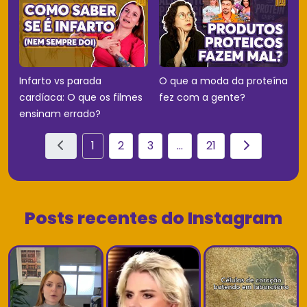
Infarto vs parada
O que a moda da proteína
cardíaca: O que os filmes
fez com a gente?
ensinam errado?
1
2
3
...
21
Posts recentes do Instagram