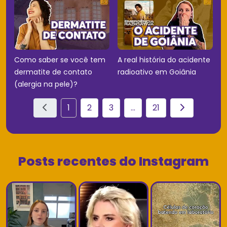
Como saber se você tem
A real história do acidente
dermatite de contato
radioativo em Goiânia
(alergia na pele)?
1
2
3
...
21
Posts recentes do Instagram