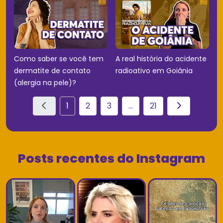
Como saber se você tem
A real história do acidente
dermatite de contato
radioativo em Goiânia
(alergia na pele)?
1
2
3
...
21
Posts recentes do Instagram