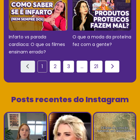
Infarto vs parada
O que a moda da proteína
cardíaca: O que os filmes
fez com a gente?
ensinam errado?
1
2
3
...
21
Posts recentes do Instagram