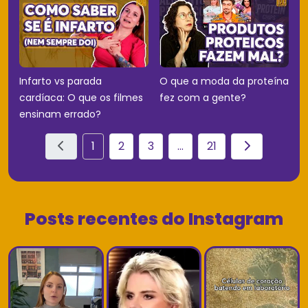
Infarto vs parada
O que a moda da proteína
cardíaca: O que os filmes
fez com a gente?
ensinam errado?
1
2
3
...
21
Posts recentes do Instagram