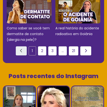
Como saber se você tem
A real história do acidente
dermatite de contato
radioativo em Goiânia
(alergia na pele)?
1
2
3
...
21
Posts recentes do Instagram