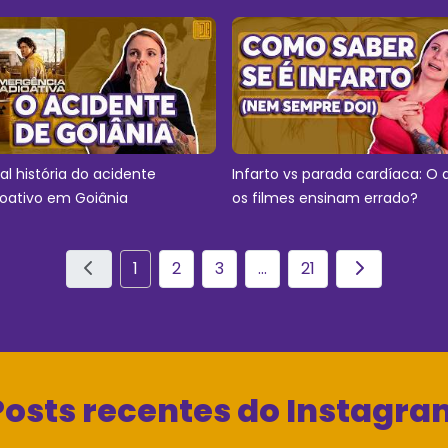
eal história do acidente
Infarto vs parada cardíaca: O 
ioativo em Goiânia
os filmes ensinam errado?
1
2
3
...
21
Posts recentes do Instagra